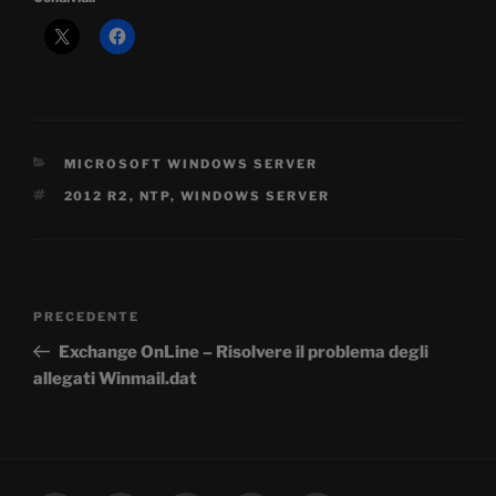
CATEGORIE
MICROSOFT WINDOWS SERVER
TAG
2012 R2
,
NTP
,
WINDOWS SERVER
Navigazione
Articolo
PRECEDENTE
articoli
precedente:
Exchange OnLine – Risolvere il problema degli
allegati Winmail.dat