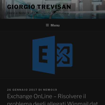
Salta
GIORGIO TREVISAN
al
Diario e Note di un Consulente Informatico
contenuto
Menu
PUBBLICATO
26 GENNAIO 2017
DI
NEMO19
IL
Exchange OnLine – Risolvere il
problema degli allegati Winmail.dat